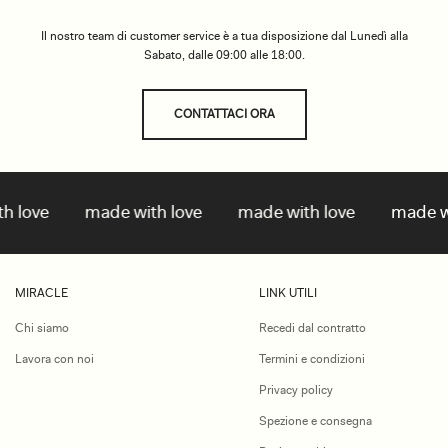
Il nostro team di customer service è a tua disposizione dal Lunedì alla
Sabato, dalle 09:00 alle 18:00.
CONTATTACI ORA
love
made with love
made with love
made with
MIRACLE
LINK UTILI
Chi siamo
Recedi dal contratto
Lavora con noi
Termini e condizioni
Privacy policy
Spezione e consegna