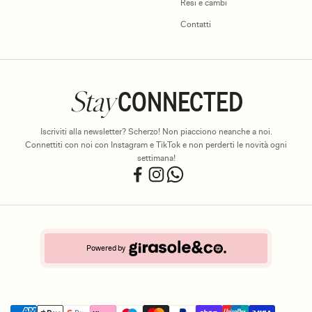
Resi e cambi
Contatti
Stay
CONNECTED
Iscriviti alla newsletter? Scherzo! Non piacciono neanche a noi.
Connettiti con noi con Instagram e TikTok e non perderti le novità ogni
settimana!
Powered by