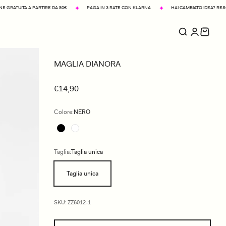
IRE DA 50€
PAGA IN 3 RATE CON KLARNA
HAI CAMBIATO IDEA? RESO FACILE IN 14 GIOR
MAGLIA DIANORA
€14,90
Colore:
NERO
Taglia:
Taglia unica
Taglia unica
SKU: ZZ6012-1