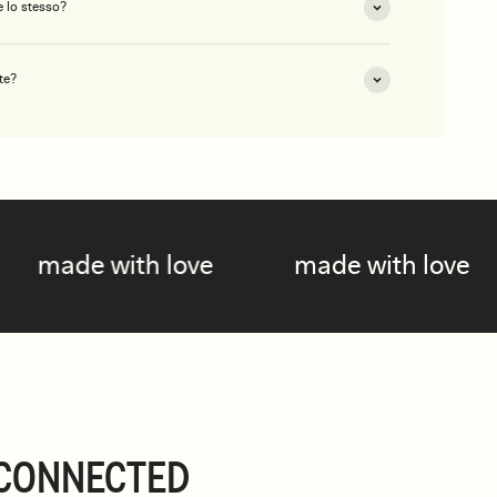
 lo stesso?
te?
 love
made with love
made wit
CONNECTED