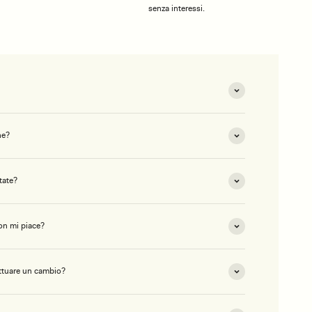
senza interessi.
ne?
tate?
on mi piace?
ettuare un cambio?