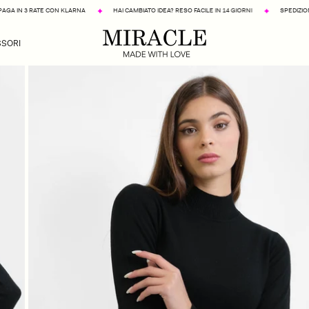
N KLARNA
HAI CAMBIATO IDEA? RESO FACILE IN 14 GIORNI
SPEDIZIONE GRATUITA A PART
SORI