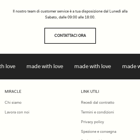
Il nostro team di customer service è a tua disposizione dal Lunedì alla
Sabato, dalle 09:00 alle 18:00.
CONTATTACI ORA
love
made with love
made with love
made with
MIRACLE
LINK UTILI
Chi siamo
Recedi dal contratto
Lavora con noi
Termini e condizioni
Privacy policy
Spezione e consegna