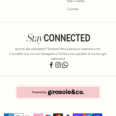
Resi e cambi
Contatti
Stay
CONNECTED
Iscriviti alla newsletter? Scherzo! Non piacciono neanche a noi.
Connettiti con noi con Instagram e TikTok e non perderti le novità ogni
settimana!
Powered by