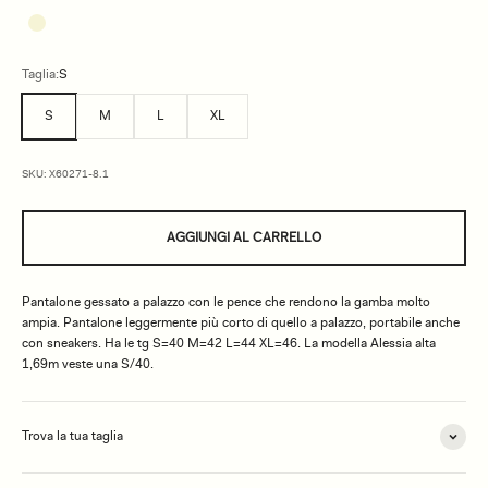
Taglia:
S
S
M
L
XL
SKU: X60271-8.1
AGGIUNGI AL CARRELLO
Pantalone gessato a palazzo con le pence che rendono la gamba molto
ampia. Pantalone leggermente più corto di quello a palazzo, portabile anche
con sneakers. Ha le tg S=40 M=42 L=44 XL=46. La modella Alessia alta
1,69m veste una S/40.
Trova la tua taglia