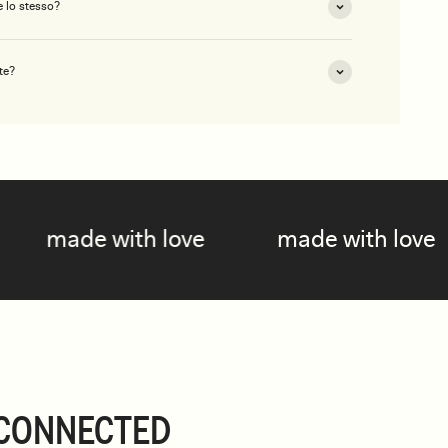
 lo stesso?
te?
ve
made with love
made with 
CONNECTED