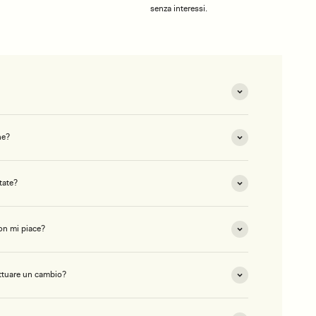
senza interessi.
ne?
tate?
on mi piace?
ettuare un cambio?