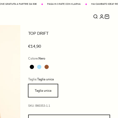
DA 50€
PAGA IN 3 RATE CON KLARNA
HAI CAMBIATO IDEA? RESO FACILE IN 14 GIORNI
TOP DRIFT
€14,90
Colore:
Nero
Taglia:
Taglia unica
Taglia unica
SKU: B60353-1.1