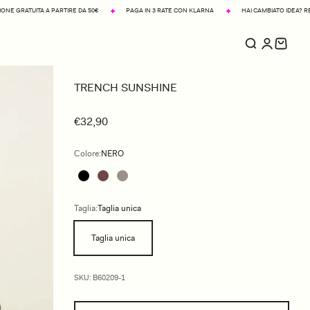
 DA 50€
PAGA IN 3 RATE CON KLARNA
HAI CAMBIATO IDEA? RESO FACILE IN 14 GIORNI
TRENCH SUNSHINE
€32,90
Colore:
NERO
Taglia:
Taglia unica
Taglia unica
SKU: B60209-1