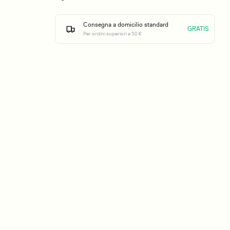
Consegna a domicilio standard
GRATIS
Per ordini superiori a 50 €