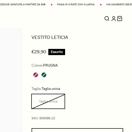
ITA A PARTIRE DA 50€
PAGA IN 3 RATE CON KLARNA
HAI CAMBIATO IDEA? RESO FACILE
VESTITO LETICIA
€29,90
Esaurito
Colore:
PRUGNA
Taglia:
Taglia unica
Taglia unica
SKU: B40086-22