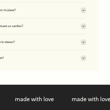
on mi piace?
ettuare un cambio?
 lo stesso?
te?
e with love
made with love
m