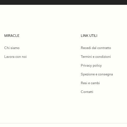
MIRACLE
LINK UTILI
Chi siamo
Recedi dal contratto
Lavora con noi
Termini e condizioni
Privacy policy
Spezione e consegna
Resi e cambi
Contatti