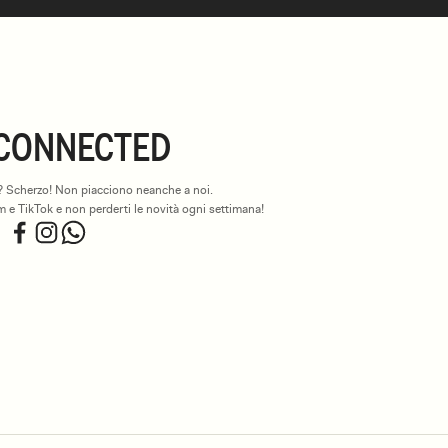
CONNECTED
er? Scherzo! Non piacciono neanche a noi.
 e TikTok e non perderti le novità ogni settimana!